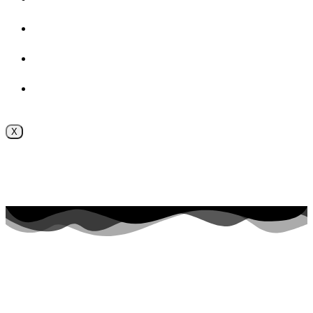
ВОСПИТАТЕЛЬНАЯ РАБОТА
Безопасность
Внутренняя система оценки качества образования
X
Поступление online
Приёмная комиссия 2026