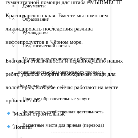
гуманитарной помощи для штаба
#МЫВМЕСТЕ
Документы
Краснодарского края. Вместе мы помогаем
Образование
ликвидировать последствия разлива
Руководство
нефтепродуктов в Чёрном море.
Педагогический состав
Материально-техническое обеспечение и
Благодаря отзывчивости и неравнодушию наших
оснащенность образовательного процесса.
ребят, удалось собрать необходимые вещи для
Доступная среда
волонтёров, которые сейчас работают на месте
Платные образовательные услуги
происшествия:
Финансово-хозяйственная деятельность
Мешки строительные
Вакантные места для приема (перевода)
Лопаты