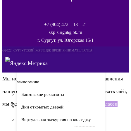
деятельность
Рейтинг-листы 09.02.11 Программист
+7 (904) 472 – 13 – 21
Рейтинг-листы 10.02.05 Техник по защите
skp-surgut@bk.ru
г. Сургут, ул. Югорская 15/1
информации
©2022. СУРГУТСКИЙ КОЛЛЕДЖ ПРЕДПРИНИМАТЕЛЬСТВА
Приказы о зачислении
Списки абитуриентов рекомендованных к
Мы используем куки для наилучшего представления
зачислению
нашего сайта. Если Вы продолжите использовать сайт,
Банковские реквизиты
мы будем считать что Вас это устраивает.
Согласен
Дни открытых дверей
Виртуальная экскурсия по колледжу