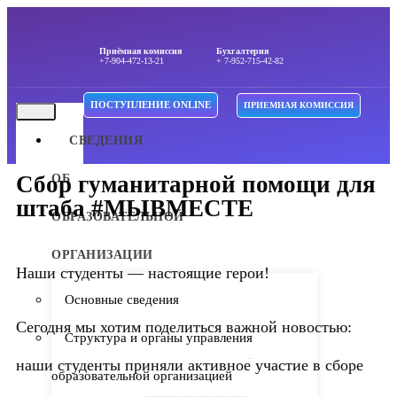
Приёмная комиссия
Бухгалтерия
+7-904-472-13-21
+ 7-952-715-42-82
ПОСТУПЛЕНИЕ ONLINE
ПРИЕМНАЯ КОМИССИЯ
СВЕДЕНИЯ
Сбор гуманитарной помощи для
ОБ
штаба #МЫВМЕСТЕ
ОБРАЗОВАТЕЛЬНОЙ
ОРГАНИЗАЦИИ
Наши студенты — настоящие герои!
Основные сведения
Сегодня мы хотим поделиться важной новостью:
Структура и органы управления
наши студенты приняли активное участие в сборе
образовательной организацией