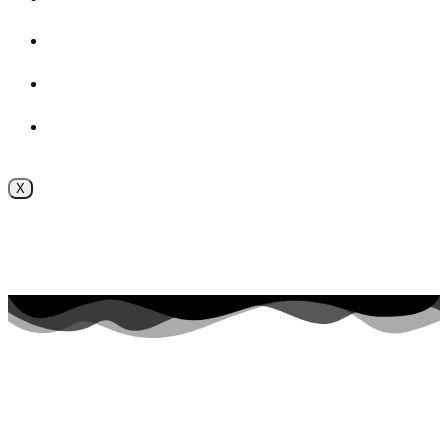
ВОСПИТАТЕЛЬНАЯ РАБОТА
Безопасность
Внутренняя система оценки качества образования
X
Поступление online
Приёмная комиссия 2026