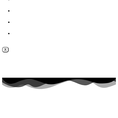
ВОСПИТАТЕЛЬНАЯ РАБОТА
Безопасность
Внутренняя система оценки качества образования
X
Поступление online
Приёмная комиссия 2026