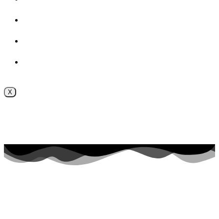
ВОСПИТАТЕЛЬНАЯ РАБОТА
Безопасность
Внутренняя система оценки качества образования
X
Поступление online
Приёмная комиссия 2026