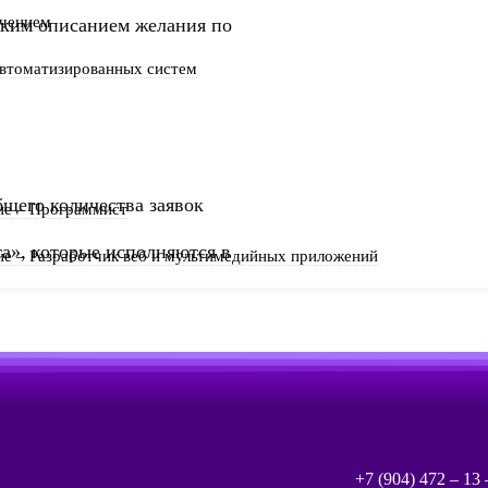
ечением
атким описанием желания по
автоматизированных систем
бщего количества заявок
ие – Программист
а», которые исполняются в
е – Разработчик веб и мультимедийных приложений
+7 (904) 472 – 13 