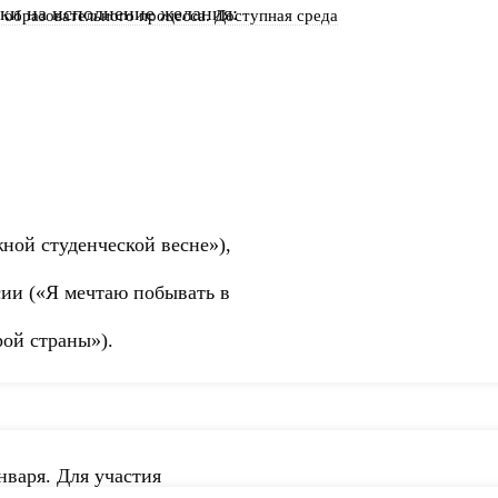
вки на исполнение желания:
образовательного процесса. Доступная среда
ной студенческой весне»),
сии («Я мечтаю побывать в
рой страны»).
нваря. Для участия