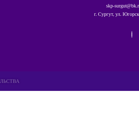
skp-surgut@bk.
г. Сургут, ул. Югорск
хранительная деятельность
ЕЛЬСТВА
го сайта. Если Вы продолжите использовать сайт, мы бу