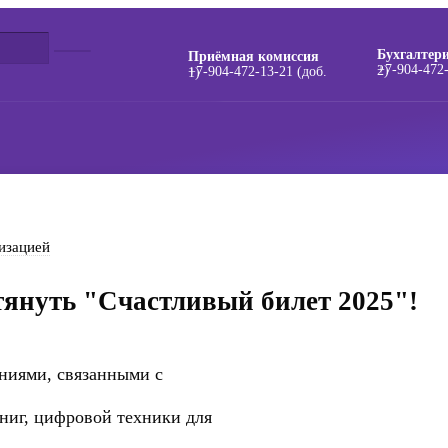
Бухгалтер
Приёмная комиссия
+7-904-472-13-21 (доб. 2)
+7-904-472-13-21 (доб. 1)
изацией
януть "Счастливый билет 2025"!
аниями, связанными с
иг, цифровой техники для