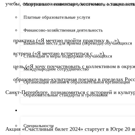
учебы, спортивного инвентаря, костюмов, а также зая
Материально-техническое обеспечение и оснащенность 
Платные образовательные услуги
Финансово-хозяйственная деятельность
практика («Я мечтаю пройти практику в…»),
Вакантные места для приема (перевода) обучающихся
встреча («Я мечтаю встретиться с …»),
Стипендии и меры поддержки обучающихся
цель («Я хочу поучаствовать с коллективом в окруж
Международное сотрудничество
образовательно-культурная поездка в пределах Рос
Организация питания в образовательной организации
Санкт-Петербурге, познакомиться с историей и культу
Образовательные стандарты и требования
ПОСТУПАЮЩЕМУ
Специальности
Акция «Счастливый билет 2024» стартует в Югре 20 я