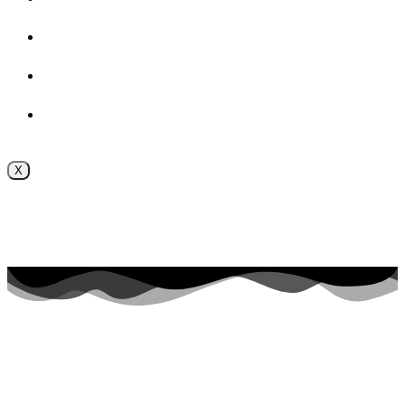
ВОСПИТАТЕЛЬНАЯ РАБОТА
Безопасность
Внутренняя система оценки качества образования
X
Поступление online
Приёмная комиссия 2026