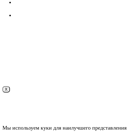
Безопасность
Внутренняя система оценки качества образования
X
Поступление online
Приемная комиссия
Мы используем куки для наилучшего представления