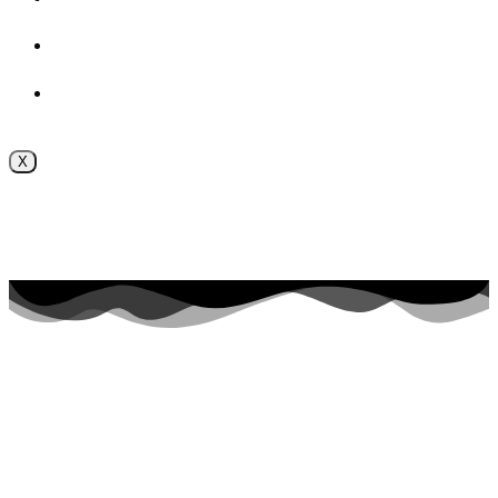
Безопасность
Внутренняя система оценки качества образования
X
Поступление online
Приёмная комиссия 2026