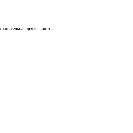
 — время чудес!
хранительная деятельность
чудес!