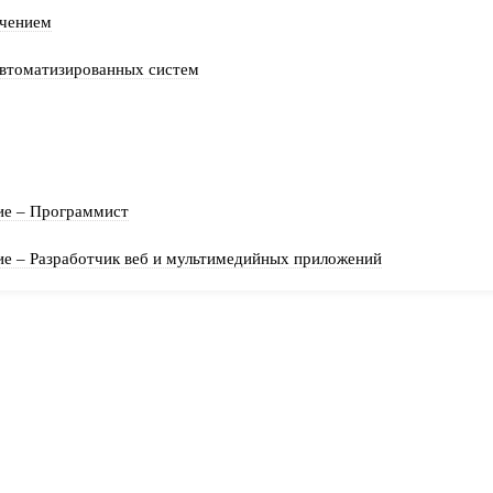
ечением
автоматизированных систем
еской молодежи «ZOV»!
ие – Программист
е – Разработчик веб и мультимедийных приложений
ов СВО
ов СВО
 СВО