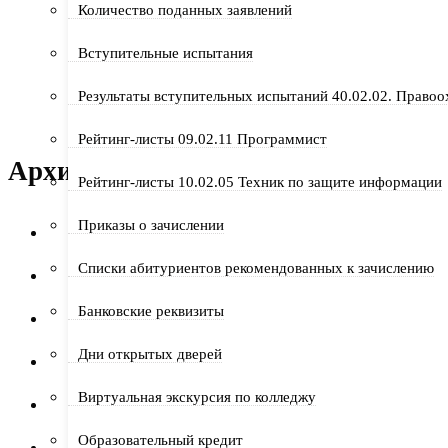
Количество поданных заявлений
777buffalocasino
к
День студента в нашем колледже
Вступительные испытания
Результаты вступительных испытаний 40.02.02. Правоо
a1777
к
День студента в нашем колледже — время 
Рейтинг-листы 09.02.11 Программист
Архивы
Рейтинг-листы 10.02.05 Техник по защите информации
Приказы о зачислении
Июнь 2026
Списки абитуриентов рекомендованных к зачислению
Апрель 2026
Банковские реквизиты
Март 2026
Дни открытых дверей
Февраль 2026
Виртуальная экскурсия по колледжу
Январь 2026
Образовательный кредит
Декабрь 2025