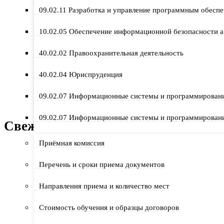
Вручение дипломов
09.02.11 Разработка и управление программным обесп
Защиты дипломных работ продолжаются!
10.02.05 Обеспечение информационной безопасности 
Стальной характер
40.02.02 Правоохранительная деятельность
ЗАЩИТА ДИПЛОМНЫХ РАБОТ
40.02.04 Юриспруденция
Призовое место в городской спартакиаде студенч
09.02.07 Информационные системы и программирован
09.02.07 Информационные системы и программировани
Свежие комментарии
Приёмная комиссия
zeetben16
к
Сбор гуманитарной помощи для бойц
Перечень и сроки приема документов
Направления приема и количество мест
go88amish
к
Сбор гуманитарной помощи для бойц
Стоимость обучения и образцы договоров
jya9win
к
Сбор гуманитарной помощи для бойцов