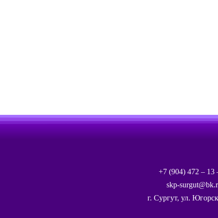
+7 (904) 472 – 13 
skp-surgut@bk.
г. Сургут, ул. Югорск